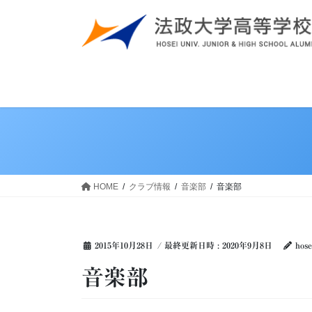
コ
ナ
ン
ビ
テ
ゲ
ン
ー
ツ
シ
へ
ョ
ス
ン
キ
に
ッ
移
プ
動
HOME
クラブ情報
音楽部
音楽部
2015年10月28日
/ 最終更新日時 :
2020年9月8日
hose
音楽部