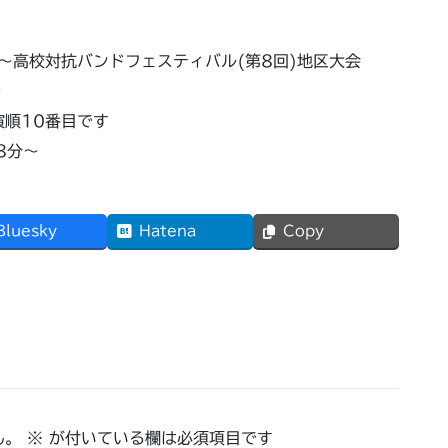
～高校対抗バンドフェスティバル(第8回)地区大会
ル
演順10番目です
8分～
Bluesky
Hatena
Copy
ん。
※
が付いている欄は必須項目です