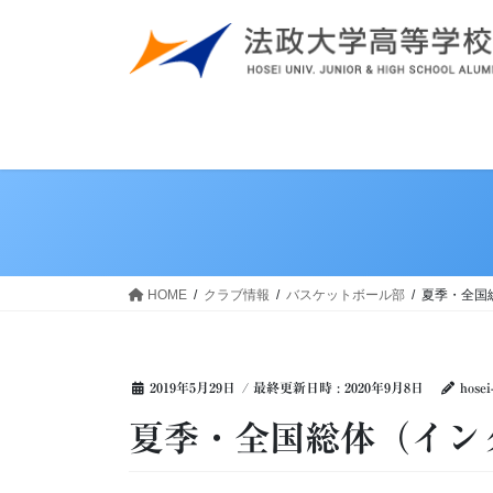
コ
ナ
ン
ビ
テ
ゲ
ン
ー
ツ
シ
へ
ョ
ス
ン
キ
に
ッ
移
プ
動
HOME
クラブ情報
バスケットボール部
夏季・全国
2019年5月29日
/ 最終更新日時 :
2020年9月8日
hosei
夏季・全国総体（イン