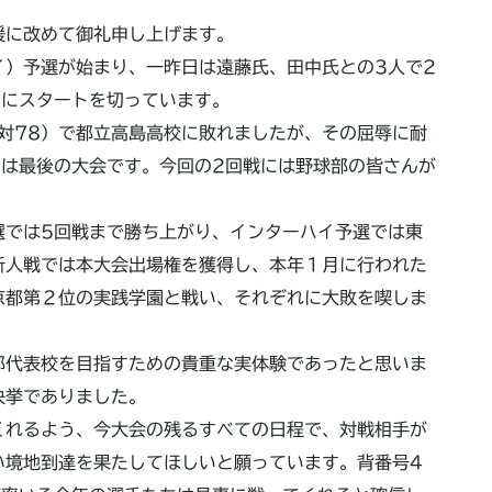
援に改めて御礼申し上げます。
）予選が始まり、一昨日は遠藤氏、田中氏との3人で2
調にスタートを切っています。
9対78）で都立高島高校に敗れましたが、その屈辱に耐
ては最後の大会です。今回の2回戦には野球部の皆さんが
では5回戦まで勝ち上がり、インターハイ予選では東
新人戦では本大会出場権を獲得し、本年１月に行われた
京都第２位の実践学園と戦い、それぞれに大敗を喫しま
代表校を目指すための貴重な実体験であったと思いま
快挙でありました。
れるよう、今大会の残るすべての日程で、対戦相手が
い境地到達を果たしてほしいと願っています。背番号4