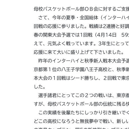
母校バスケットボール部ＯＢ会に対するご支
さて、今年の夏季・全国総体（インターハイ
回戦の応援に参りました。戦績は2連勝と好
春の関東大会予選では1回戦（4月14日 5
えて、元気よく戦っています。3年生にとっ
応援に来て大いに盛り上げて下さいました。
昨年のインターハイと秋季新人戦本大会予選
京都第１位の八王子学園八王子高校と、秋季
本大会の１回戦はシード勝ちし、２回戦で東
した。
選手諸君にとってこの２つの戦いは、東京都
すが、母校バスケットボール部の伝統に残る
この実績を後輩たちにしっかり引き継いでく
どこの高校になろうと無我夢中で戦い、新し