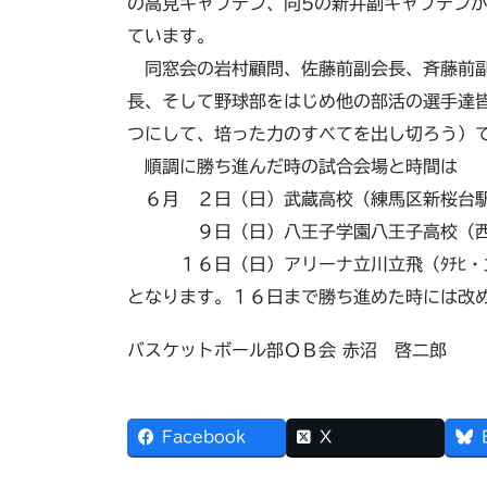
の高見キャプテン、同5の新井副キャプテン
ています。
同窓会の岩村顧問、佐藤前副会長、斉藤前副
長、そして野球部をはじめ他の部活の選手達
つにして、培った力のすべてを出し切ろう）
順調に勝ち進んだ時の試合会場と時間は
６月 ２日（日）武蔵高校（練馬区新桜台駅
９日（日）八王子学園八王子高校（西八王
１６日（日）アリーナ立川立飛（ﾀﾁﾋ・立
となります。１６日まで勝ち進めた時には改
バスケットボール部ＯＢ会 赤沼 啓二郎
Facebook
X