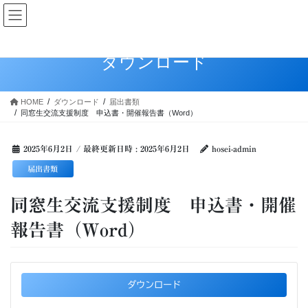
コ
ナ
ン
ビ
テ
ゲ
ン
ー
ダウンロード
ツ
シ
へ
ョ
ス
ン
HOME
ダウンロード
届出書類
キ
に
同窓生交流支援制度 申込書・開催報告書（Word）
ッ
移
プ
動
2025年6月2日
/ 最終更新日時 :
2025年6月2日
hosei-admin
届出書類
同窓生交流支援制度 申込書・開催
報告書（Word）
ダウンロード